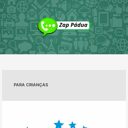
Ir
para
o
conteúdo
PARA CRIANÇAS