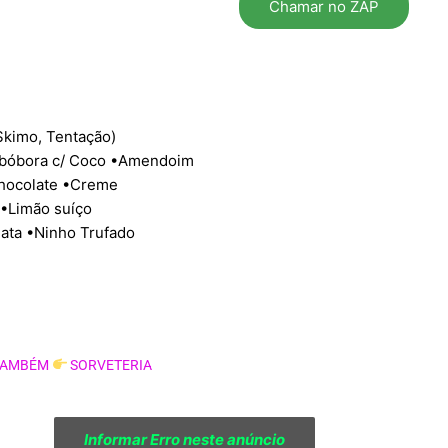
Chamar no ZAP
Skimo, Tentação)
•Abóbora c/ Coco •Amendoim
hocolate •Creme
 •Limão suíço
ata •Ninho Trufado
TAMBÉM
SORVETERIA
Informar Erro neste anúncio