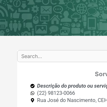
Ir
para
o
conteúdo
Sorv
Descrição do produto ou servi
(22) 98123-0066
Rua José do Nascimento, CE