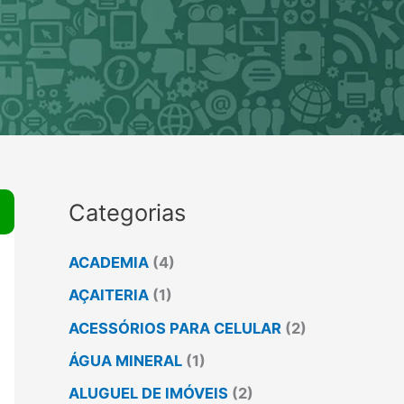
Pesquisar
por:
Categorias
ACADEMIA
(4)
AÇAITERIA
(1)
ACESSÓRIOS PARA CELULAR
(2)
ÁGUA MINERAL
(1)
ALUGUEL DE IMÓVEIS
(2)