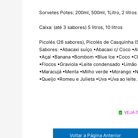
Sorvetes Potes: 200ml, 500ml, 1Litro, 2 litros
Caixa: (até 3 sabores) 5 litros, 10 litros
Picolés (26 sabores), Picolés de Casquinha (
Sabores: •Abacaxi suíço •Abacaxi c/ Coco 
•Açaí •Banana •Bombom •Blue Ice •Coco •C
•Flocos •Graviola •Leite condensado •Limão
•Maracujá •Menta •Milho verde •Morango •N
•Queijo •Romeu e Julieta •Uva •Uva ao leite.
VEJA 
Voltar a Página Anterior