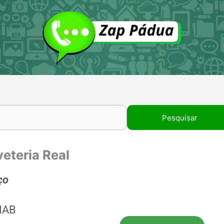
eteria Real
ço
HAB