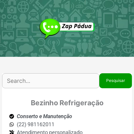
Ir
P
para
p
o
conteúdo
Bezinho Refrigeração
Conserto e Manutenção
(22) 981162011
Atendimento personalizado