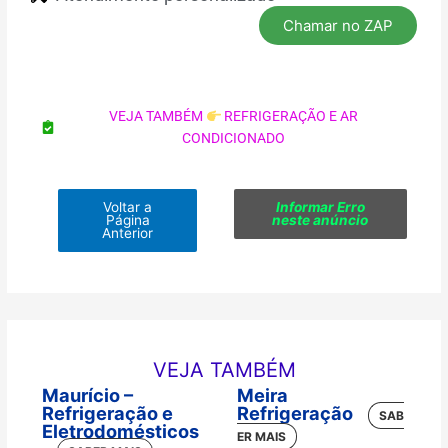
Chamar no ZAP
VEJA TAMBÉM
REFRIGERAÇÃO E AR
CONDICIONADO
Voltar a
Informar Erro
Página
neste anúncio
Anterior
VEJA TAMBÉM
Maurício –
Meira
Refrigeração e
Refrigeração
Eletrodomésticos