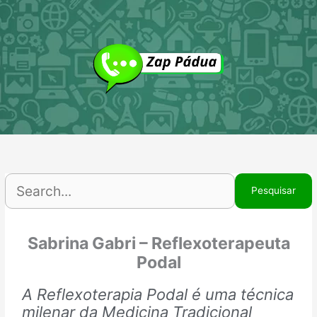
Ir
P
para
p
o
conteúdo
Sabrina Gabri – Reflexoterapeuta
Podal
A Reflexoterapia Podal é uma técnica
milenar da Medicina Tradicional