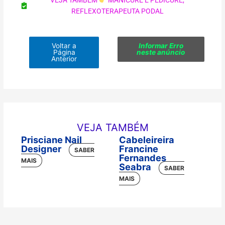
VEJA TAMBÉM
MANICURE E PEDICURE
,
REFLEXOTERAPEUTA PODAL
Voltar a
Informar Erro
Página
neste anúncio
Anterior
VEJA TAMBÉM
Prisciane Nail
Cabeleireira
Designer
Francine
Fernandes
Seabra