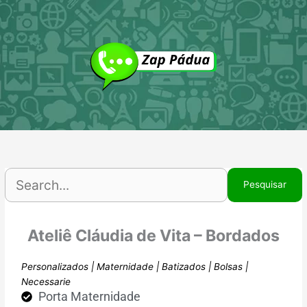
Ir
P
para
p
o
conteúdo
Ateliê Cláudia de Vita – Bordados
Personalizados | Maternidade | Batizados | Bolsas |
Necessarie
Porta Maternidade