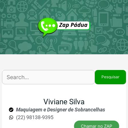
Ir
P
para
p
o
conteúdo
Viviane Silva
Maquiagem e Designer de Sobrancelhas
(22) 98138-9395
Chamar no ZAP