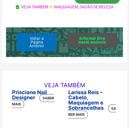
VEJA TAMBÉM
MAQUIAGEM
,
SALÃO DE BELEZA
Voltar a
Informar Erro
Página
neste anúncio
Anterior
VEJA TAMBÉM
Prisciane Nail
Larissa Reis –
Designer
Cabelo,
Maquiagem e
Sobrancelhas