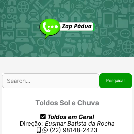
Ir
P
para
p
o
conteúdo
Toldos Sol e Chuva
Toldos em Geral
Direção:
Eusmar Batista da Rocha
(22) 98148-2423