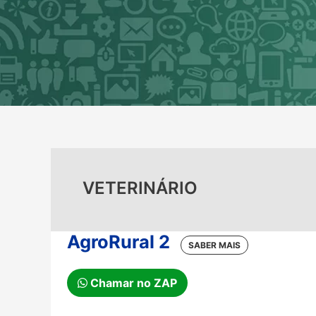
Ir
para
o
conteúdo
VETERINÁRIO
AgroRural 2
Chamar no ZAP