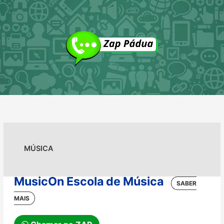
Ir
para
o
conteúdo
MÚSICA
MusicOn Escola de Música