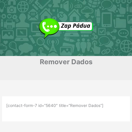
Ir
para
o
conteúdo
Remover Dados
[contact-form-7 id=”5640″ title=”Remover Dados”]