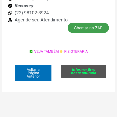
Recovery
(22) 98102-3924
Agende seu Atendimento
Chamar no ZAP
VEJA TAMBÉM
FISIOTERAPIA
Voltar a
Informar Erro
Página
neste anúncio
Anterior