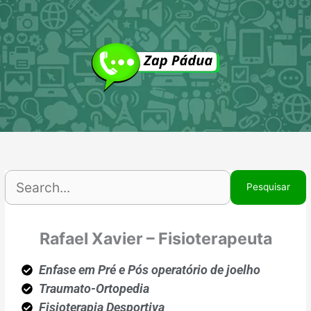
Ir
P
para
p
o
conteúdo
Rafael Xavier – Fisioterapeuta
Enfase em Pré e Pós operatório de joelho
Traumato-Ortopedia
Fisioterapia Desportiva