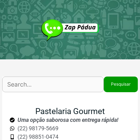
Ir
P
para
p
o
conteúdo
Pastelaria Gourmet
Uma opção saborosa com entrega rápida!
(22) 98179-5669
(22) 98851-0474