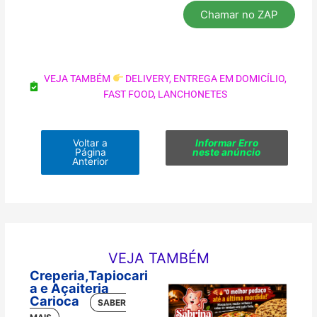
Chamar no ZAP
VEJA TAMBÉM
DELIVERY
,
ENTREGA EM DOMICÍLIO
,
FAST FOOD
,
LANCHONETES
Voltar a
Informar Erro
Página
neste anúncio
Anterior
VEJA TAMBÉM
Creperia,Tapiocari
a e Açaiteria
Carioca