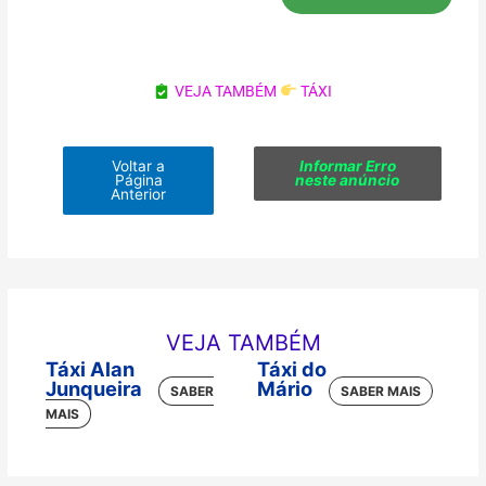
VEJA TAMBÉM
TÁXI
Voltar a
Informar Erro
Página
neste anúncio
Anterior
VEJA TAMBÉM
Táxi Alan
Táxi do
Junqueira
Mário