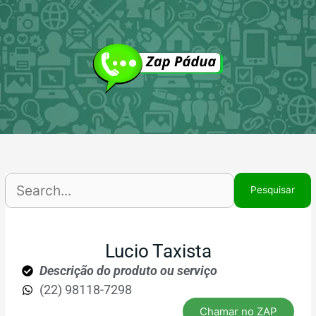
Ir
P
para
p
o
conteúdo
Lucio Taxista
Descrição do produto ou serviço
(22) 98118-7298
Chamar no ZAP