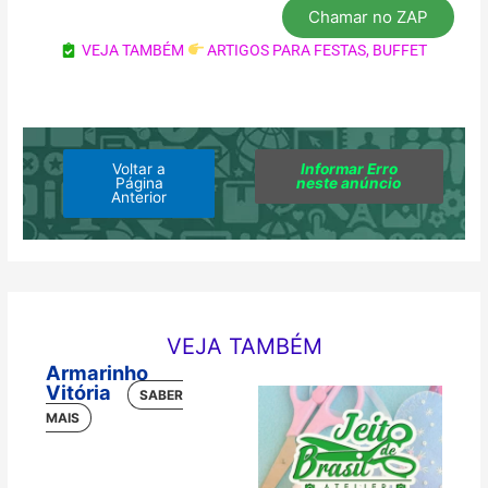
Chamar no ZAP
VEJA TAMBÉM
ARTIGOS PARA FESTAS
,
BUFFET
Voltar a
Informar Erro
Página
neste anúncio
Anterior
VEJA TAMBÉM
Armarinho
Vitória