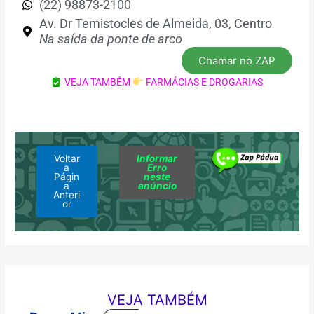
(22) 98873-2100
Av. Dr Temistocles de Almeida, 03, Centro
Na saída da ponte de arco
Chamar no ZAP
VEJA TAMBÉM
FARMÁCIAS E DROGARIAS
Voltar
Informar
a
Erro
Págin
neste
a
anúncio
Anteri
or
VEJA TAMBÉM