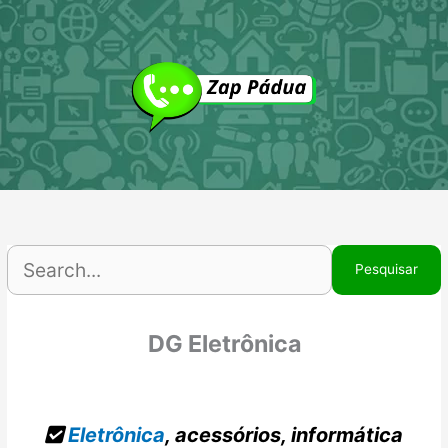
Ir
P
para
p
o
conteúdo
DG Eletrônica
Eletrônica
, acessórios, informática