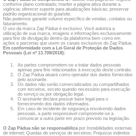
conforme plano contratado; manter a página ativa durante a
vigência; oferecer suporte para atualizações básicas; preservar
padrão organizacional do guia/site.
Não podemos garantir volume específico de vendas, contatos ou
faturamento.
O uso da marca Zap Pádua é exclusivo. Você autoriza a
utilização de sua marca, imagens e informações exclusivamente
para fins de divulgação dentro da plataforma bem como em
ações e parcerias que usem os canais exclusivos do Zap Pádua.
Em conformidade com a Lei Geral de Proteção de Dados
Pessoais (Lei nº 13.709/2018):
1.
As partes comprometem-se a tratar dados pessoais
apenas para fins relacionados à execução deste contrato.
2.
O Zap Pádua atuará como operador dos dados fornecidos
pelo assinante.
3.
Os dados não serão comercializados ou compartilhados
com terceiros, exceto quando necessário para execução
do serviço ou por obrigação legal.
4.
O assinante declara possuir base legal para o
fornecimento dos dados informados.
5.
Em caso de incidente de segurança envolvendo dados
pessoais, a parte responsável compromete-se a
comunicar a outra parte em prazo previsto na legislação.
O Zap Pádua não se responsabiliza
por Instabilidades externas
de internet; Quedas de serviços de terceiros; Prejuízos indiretos