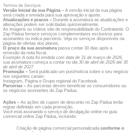
Termos de Serviços
Versão Inicial da sua Página –
A versão inicial
da sua página
será criada e enviada para sua aprovação e ajuste.
Atualizações e prazos –
Durante a assinatura as atualizações e
alterações podem ser solicitadas quinzenalmente.
As imagens ou vídeos são de responsabilidade do Contratante. O
Zap Pádua fornece serviços complementares exclusivos para
assinantes ou indica parceiros. Veja os serviços disponíveis na
página de ofertas dos planos.
O prazo da sua assinatura
passa contar 30 dias após a
emissão da nota fiscal.
Exemplo: A nota foi emitida com data de 31 de março de 2026,
sua assinatura começa a contar no dia 30 de abril de 2026 até 30
de abril de 2027
.
Promoção –
Será publicado um post/notícia sobre o seu negócio
nos seguintes canais:
Instagram, Página e Grupo regional do Facebook.
Parcerias –
As parcerias devem beneficiar os consumidores ou
os negócios assinantes do Zap Pádua.
Ações –
As ações de cupom de desconto no Zap Pádua terão
regras definidas em cada promoção.
Você está assinando o serviço de divulgação online no guia
comercial online Zap Pádua, incluindo:
Criação de página comercial personalizada
conforme o
·