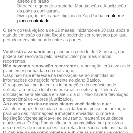
anexo do plano
Oferecer e garantir o suporte, Manutenção e Atualização
·
da página configurada
Divulgação nos canais digitais do Zap Pádua,
conforme
·
plano contratado
O serviço terá vigência de 12 meses, iniciando-se 30 dias após a
data de emissão da nota fiscal e podendo ser renovado por igual
período mediante acordo entre as partes.
Você está assinando
um plano pelo período de 12 meses, que
poderá ser renovado pelo mesmo valor por mais 2 anos
recorrentes.
Não havendo renovação recorrente
a renovação terá o valor do
plano em vigor na data da reativação.
Caso não haja interesse na renovação serão mantidas as
informações do negócio referente ao plano Básico.
O responsável por inserir as informações do negócio pode
solicitar a remoção total das mesmas no site Zap Pádua. A
solicitação será atendida em até 1 dia útil. Não haverá devolução
proporcional de valores já utilizados.
Ao assinar um dos nossos planos você declara que:
As informações fornecidas são verdadeiras, possui autorização
para uso das informações e imagens enviadas, cumpre a
legislação vigente aplicável ao seu ramo, manterá seus dados
atualizados. O Zap Pádua não se responsabiliza por prejuízos
decorrentes de informações incorretas fornecidas pelo assinante.
O Zap Pádua se compromete a
Publicar sua página de negócio